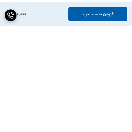
880,000
افزودن به سبد خرید
برگشت به بالا
ضمانت اصالت کالا
پشتیبانی ۲۴ ساعته / ۷ روز
هفته