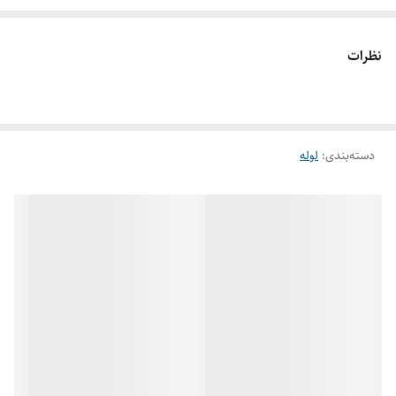
– این دسته از لوله‌ها در برابر آتش‌سوزی مقاومت بالایی دارند.
– ضریب انبساط طولی لوله آهن گالوانیزه کم است و به همین دلیل در
نظرات
تغییرات دمایی دچار افزایش یا کاهش طول کمتری می‌شوند.
دسته‌بندی
:
لوله