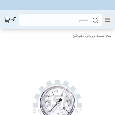
سالار صنعت نوین
/
ابزار دقیق
/
گیج