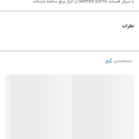
با سیال هستند (wetted parts) از آلیاژ برنج ساخته شده‌اند.
اندازه صفحه: ۵ ، ۶ و ۱۰ سانت
محدوده اندازه‌گیری: ۰ تا ۱۰۰۰ بار
نظرات
جنس بدنه: استنلس استیل
مقاوم در برابر ضربه و لرزش
مایع داخل گیج: گلیسیرین (گیج روغنی)
دسته‌بندی
:
گیج