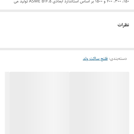
150، 300، 600 و 1500 بر اساس استاندارد ابعادی ASME B16.5 تولید می
شود. این فلنج‌ ها به صورت فورج فولادی با استفاده از متریال ASTM A105 و
استیل ضد زنگ فورج با استفاده از ASTM A182 F304/304L یا ASTM A182
نظرات
F316/316L ساخته می‌ شوند.
دسته‌بندی
:
فلنج ساکت ولد