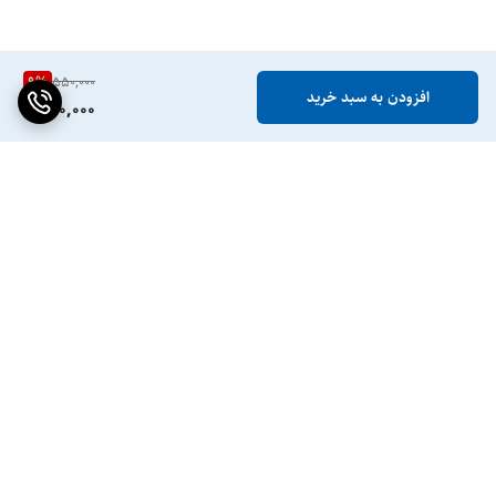
9
%
550,000
افزودن به سبد خرید
500,000
برگشت به بالا