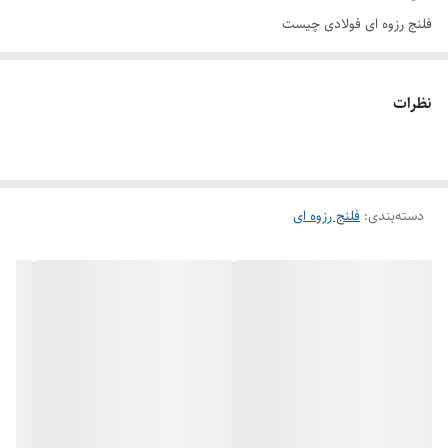
فلنج رزوه ای فولادی چیست
فلنج رزوه ای
یا دنده ای (Threaded Flange)، یکی ازانواع فلنج ها و
قطعات صنعتی بوده که به صورت رزوه دار تولید می گردد. از این رزوه ها، برای
نظرات
اتصال فلنج با لوله های رزوه دار و دیگر تجهیزات پایپینگ استفاده می شود.
فلنج رزوه ای
معمولاً در سیستم های لوله کشی با فشار و دمای بالا مورد
استفاده قرار می گیرد. این نوع فلنج برای سیستم های پایپینگ و لوله کشی با
دسته‌بندی
:
فلنج رزوه ای
مایعات خورنده، گازها و بخارها مناسب هستند. از این فلنج ها اغلب در
سایزهای پایین استفاده می شود. بنابراین، هنگام انتخاب فلنج برای هر نوع
سیستمی باید به فشار و دمای سیال، جنس لوله، سایز لوله و شرایط کاری
سیستم توجه کرد.
رزوه فلج ها به دو صورت دنده داخلی (Internal Threaded Flange) و
دنده خارجی (External Threaded Flange) تقسیم می شود. در نوع دنده
داخلی، رزوه ها در داخل فلنج قرار گرفته، در حالیکه در فلنج دنده خارجی، رزوه
ها در لبه بیرونی آن قرار دارند.