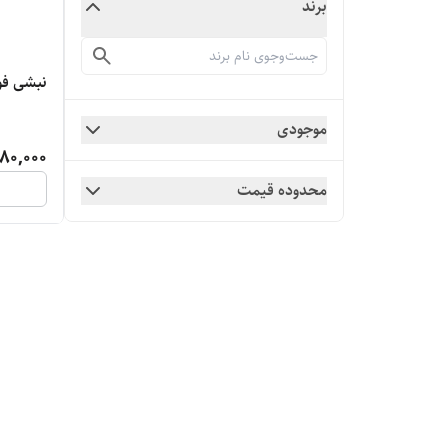
برند
نبشی فو
موجودی
80,000
محدوده قیمت