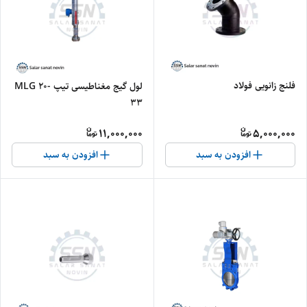
فلنج زانویی فولاد
لول گیج مغناطیسی تیپ MLG 20-
33
11,000,000
5,000,000
افزودن به سبد
افزودن به سبد