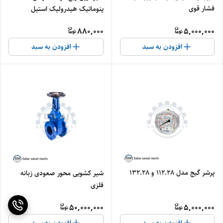
فشار قوی
پنوماتیک هیدرولیک استیل
880,000
5,000,000
افزودن به سبد
افزودن به سبد
پرشر گیج مدل 112.28 و 132.28
شیر کشویی محور صعودی زبانه
فلزی
50,000,000
5,000,000