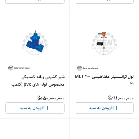
لول ترانسمیتر مغناطیسی MLT 20-
شیر کشویی زبانه لاستیکی
21
مخصوص لوله های pvc (کلمپ
دار)
50,000,000
11,000,000
افزودن به سبد
افزودن به سبد